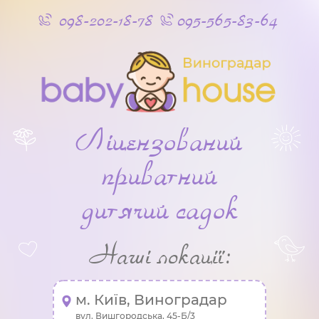
098-202-18-78
095-565-83-64
Ліцензований
приватний
дитячий садок
Наші локації:
м. Київ, Виноградар
вул. Вишгородська, 45-Б/3