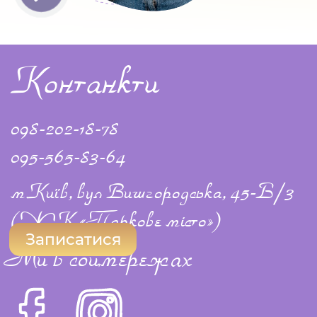
Контанкти
098-202-18-78
095-565-83-64
м.Київ, вул Вишгородська, 45-Б/3
(ЖК «Паркове місто»)
Записатися
Ми в соцмережах