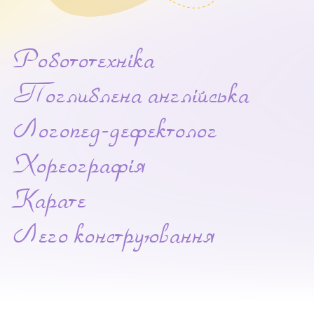
Робототехніка
Поглиблена англійська
Логопед-дефектолог
Хореографія
Карате
Лего конструювання